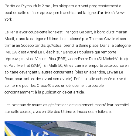
Partis de Plymouth le 2 mai, les skippers arrivent progressivement au
bout de cette difficile épreuve, en franchissant la ligne d’arrivée à New-
York .
Le 1er a avoir coupé cette ligne est François Gabart, à bord du trimaran
Macif, dans la catégorie Ultime. Il est talonné par Thomas Coville et son
trimaran Sodebo tandis qu’Actual prend la 3ème place. Dans la catégorie
IMOCA, c’est Armel Le Cléac’h sur Banque Populaire qui remporte
l’épreuve, suivi de Vincent Riou (PRB), Jean-Pierre Dick (St Michel-Virbac)
et Paul Meilhat (SMA). En Multi 50, Gilles Lamiré remporte cette course en
solitaire devançant 3 autres concurrents (plus un abandon, Erwan Le
Roux, pourtant leader avant son avarie). Enfin la lutte acharnée arrive à
son terme pour les Class40 avec un dénouement probable
concomitamment à la publication de cet article.
Les bateaux de nouvelles générations ont clairement montré leur potentiel
sur cette course, avec en tête des Ultime et Imoca des « foilers ».