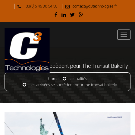
+33(0)5 46 30 54 58
contact@c3technologies.fr
Les arrivées se succèdent pour The Transat Bakerly
home
actualités
les arrivées se succèdent pour the transat bakerly